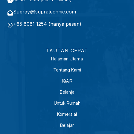
r
e
Suprayi@supratechnic.com
d
+65 8081 1254 (hanya pesan)
)
TAUTAN CEPAT
Halaman Utama
Tentang Kami
IQAIR
Belanja
Untuk Rumah
Komersial
Belajar