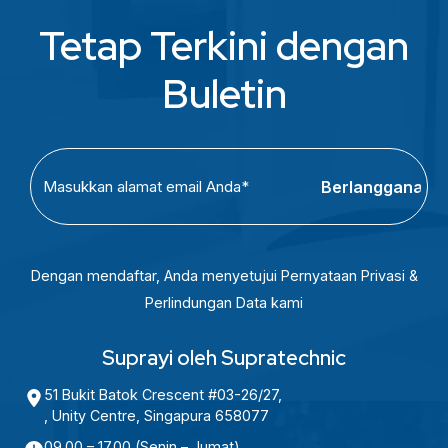
Tetap Terkini dengan
Buletin
C
E
A
m
P
a
T
i
C
l
Dengan mendaftar, Anda menyetujui Pernyataan Privasi &
H
(
Perlindungan Data kami
A
R
e
Suprayi oleh Supratechnic
q
51 Bukit Batok Crescent #03-26/27,
u
, Unity Centre, Singapura 658077
i
09.00 – 17.00 (Senin – Jumat)