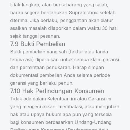
tidak lengkap, atau berisi barang yang salah,
harap segera beritahukan Supratechnic setelah
diterima. Jika berlaku, penggantian akan diatur
asalkan masalah dilaporkan dalam waktu 30 hari
sejak tanggal pesanan.
7.9 Bukti Pembelian
Bukti pembelian yang sah (faktur atau tanda
terima asli) diperlukan untuk semua klaim garansi
dan permintaan penukaran. Harap simpan
dokumentasi pembelian Anda selama periode
garansi yang berlaku penuh.
7.10 Hak Perlindungan Konsumen
Tidak ada dalam Ketentuan ini atau Garansi ini
yang mengecualikan, membatasi, atau mengubah
hak atau upaya hukum apa pun yang tersedia
bagi konsumen berdasarkan Undang-Undang