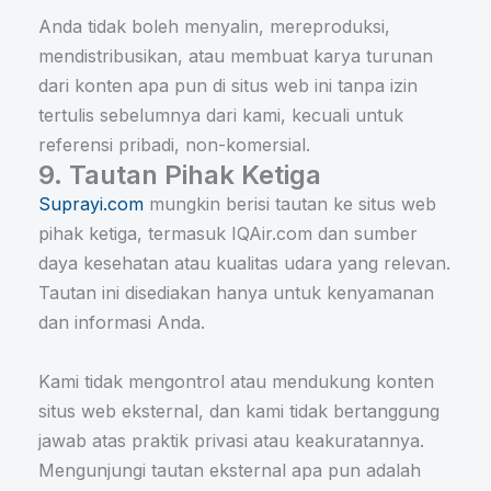
Anda tidak boleh menyalin, mereproduksi,
mendistribusikan, atau membuat karya turunan
dari konten apa pun di situs web ini tanpa izin
tertulis sebelumnya dari kami, kecuali untuk
referensi pribadi, non-komersial.
9. Tautan Pihak Ketiga
Suprayi.com
mungkin berisi tautan ke situs web
pihak ketiga, termasuk IQAir.com dan sumber
daya kesehatan atau kualitas udara yang relevan.
Tautan ini disediakan hanya untuk kenyamanan
dan informasi Anda.
Kami tidak mengontrol atau mendukung konten
situs web eksternal, dan kami tidak bertanggung
jawab atas praktik privasi atau keakuratannya.
Mengunjungi tautan eksternal apa pun adalah