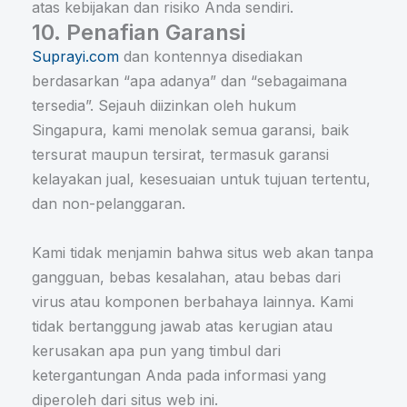
atas kebijakan dan risiko Anda sendiri.
10. Penafian Garansi
Suprayi.com
dan kontennya disediakan
berdasarkan “apa adanya” dan “sebagaimana
tersedia”. Sejauh diizinkan oleh hukum
Singapura, kami menolak semua garansi, baik
tersurat maupun tersirat, termasuk garansi
kelayakan jual, kesesuaian untuk tujuan tertentu,
dan non-pelanggaran.
Kami tidak menjamin bahwa situs web akan tanpa
gangguan, bebas kesalahan, atau bebas dari
virus atau komponen berbahaya lainnya. Kami
tidak bertanggung jawab atas kerugian atau
kerusakan apa pun yang timbul dari
ketergantungan Anda pada informasi yang
diperoleh dari situs web ini.