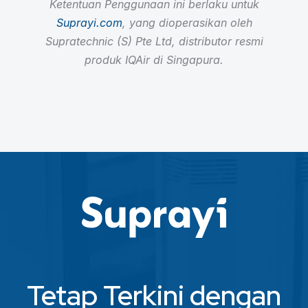
Ketentuan Penggunaan ini berlaku untuk
Suprayi.com
, yang dioperasikan oleh
Supratechnic (S) Pte Ltd, distributor resmi
produk IQAir di Singapura.
Tetap Terkini dengan