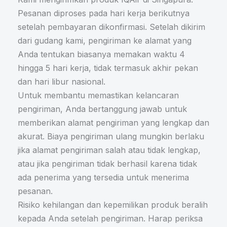
Pesanan diproses pada hari kerja berikutnya
setelah pembayaran dikonfirmasi. Setelah dikirim
dari gudang kami, pengiriman ke alamat yang
Anda tentukan biasanya memakan waktu 4
hingga 5 hari kerja, tidak termasuk akhir pekan
dan hari libur nasional.
Untuk membantu memastikan kelancaran
pengiriman, Anda bertanggung jawab untuk
memberikan alamat pengiriman yang lengkap dan
akurat. Biaya pengiriman ulang mungkin berlaku
jika alamat pengiriman salah atau tidak lengkap,
atau jika pengiriman tidak berhasil karena tidak
ada penerima yang tersedia untuk menerima
pesanan.
Risiko kehilangan dan kepemilikan produk beralih
kepada Anda setelah pengiriman. Harap periksa