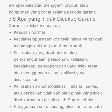
memperbaiki atau mengganti produk atau
komponen yang cacat selama periode garansi.
7.6 Apa yang Tidak Dicakup Garansi
Garansi ini tidak mencakup:
Keausan normal
Ketidaksempurnaan kosmetik minor yang tidak
memengaruhi fungsionalitas produk
Kerusakan yang disebabkan oleh
penyalahgunaan, pelecehan, kelalaian,
kecelakaan, pengoperasian yang tidak tepat,
atau penggunaan di luar aplikasi yang
dimaksudkan
Kerusakan akibat modifikasi, instalasi, servis,
atau perbaikan tidak sah oleh pihak yang tidak
disetujui secara tertulis oleh Supratechnic
Penggunaan suku cadang, aksesori, atau catu