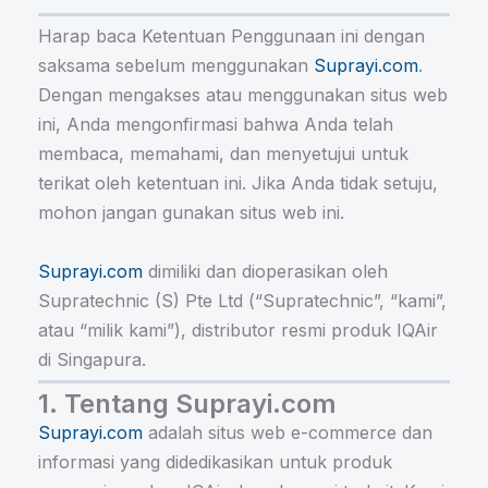
Harap baca Ketentuan Penggunaan ini dengan
saksama sebelum menggunakan
Suprayi.com
.
Dengan mengakses atau menggunakan situs web
ini, Anda mengonfirmasi bahwa Anda telah
membaca, memahami, dan menyetujui untuk
terikat oleh ketentuan ini. Jika Anda tidak setuju,
mohon jangan gunakan situs web ini.
Suprayi.com
dimiliki dan dioperasikan oleh
Supratechnic (S) Pte Ltd (“Supratechnic”, “kami”,
atau “milik kami”), distributor resmi produk IQAir
di Singapura.
1. Tentang Suprayi.com
Suprayi.com
adalah situs web e-commerce dan
informasi yang didedikasikan untuk produk