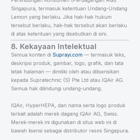
Perlindungan Konsumen (Perdagangan Adil)
Singapura, termasuk ketentuan Undang-Undang
Lemon yang berlaku. Jika hak-hak hukum
tersebut berlaku, hak-hak tersebut akan berlaku
di atas ketentuan yang disebutkan di sini.
8. Kekayaan Intelektual
Semua konten di
Suprayi.com
— termasuk teks,
deskripsi produk, gambar, logo, grafik, dan tata
letak halaman — dimiliki oleh atau dilisensikan
kepada Supratechnic (S) Pte Ltd atau IQAir AG.
Semua hak dilindungi undang-undang.
IQAir, HyperHEPA, dan nama serta logo produk
terkait adalah merek dagang IQAir AG, Swiss.
Merek-merek ini digunakan di situs web ini di
bawah lisensi sebagai distributor resmi Singapura.