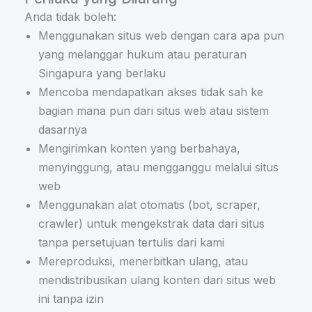
Anda tidak boleh:
Menggunakan situs web dengan cara apa pun
yang melanggar hukum atau peraturan
Singapura yang berlaku
Mencoba mendapatkan akses tidak sah ke
bagian mana pun dari situs web atau sistem
dasarnya
Mengirimkan konten yang berbahaya,
menyinggung, atau mengganggu melalui situs
web
Menggunakan alat otomatis (bot, scraper,
crawler) untuk mengekstrak data dari situs
tanpa persetujuan tertulis dari kami
Mereproduksi, menerbitkan ulang, atau
mendistribusikan ulang konten dari situs web
ini tanpa izin