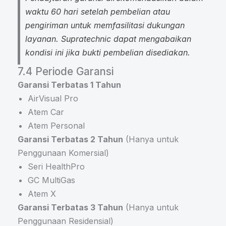
waktu 60 hari setelah pembelian atau
pengiriman untuk memfasilitasi dukungan
layanan. Supratechnic dapat mengabaikan
kondisi ini jika bukti pembelian disediakan.
7.4 Periode Garansi
Garansi Terbatas 1 Tahun
AirVisual Pro
Atem Car
Atem Personal
Garansi Terbatas 2 Tahun
(Hanya untuk
Penggunaan Komersial)
Seri HealthPro
GC MultiGas
Atem X
Garansi Terbatas 3 Tahun
(Hanya untuk
Penggunaan Residensial)