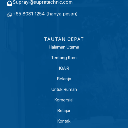
e
Suprayi@supratechnic.com
a
d
R
+65 8081 1254 (hanya pesan)
)
p
1
3
TAUTAN CEPAT
9
Halaman Utama
1
Tentang Kami
7
8
IQAIR
8
Belanja
7
Untuk Rumah
.
1
Komersial
8
Belajar
Kontak