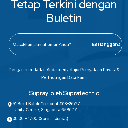
Tetap Terkini dengan
R
p
Buletin
2
7
8
C
E
3
A
m
5
P
a
7
T
i
7
C
l
Dengan mendaftar, Anda menyetujui Pernyataan Privasi &
.
H
(
Perlindungan Data kami
4
A
R
4
e
Suprayi oleh Supratechnic
h
q
i
51 Bukit Batok Crescent #03-26/27,
u
, Unity Centre, Singapura 658077
n
i
g
09.00 – 17.00 (Senin – Jumat)
r
g