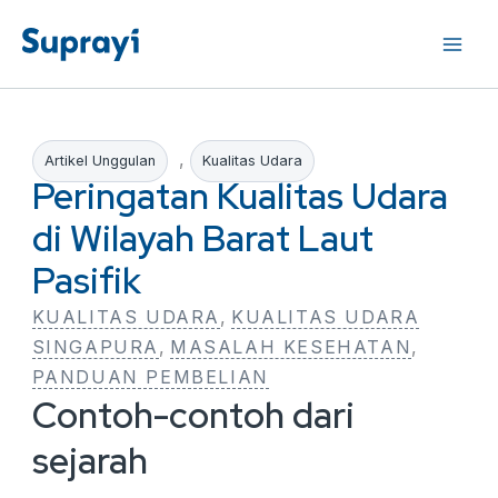
Lewati
ke
konten
, 
Artikel Unggulan
Kualitas Udara
Peringatan Kualitas Udara
di Wilayah Barat Laut
Pasifik
KUALITAS UDARA
, 
KUALITAS UDARA
SINGAPURA
, 
MASALAH KESEHATAN
, 
PANDUAN PEMBELIAN
Contoh-contoh dari
sejarah